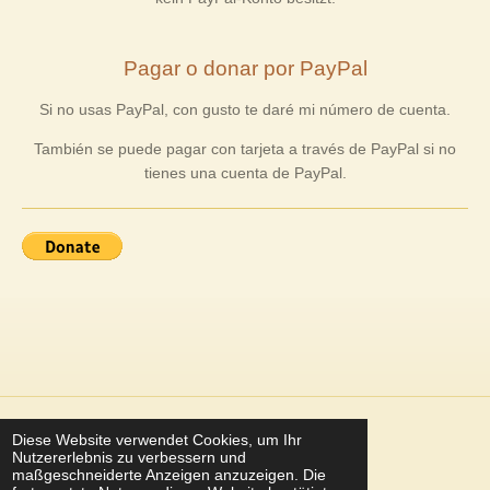
Pagar o donar por PayPal
Si no usas PayPal, con gusto te daré mi número de cuenta.
También se puede pagar con tarjeta a través de PayPal si no
tienes una cuenta de PayPal.
© 2022 - 2026 Leben ohne Angst
Diese Website verwendet Cookies, um Ihr
Nutzererlebnis zu verbessern und
Mit Unterstützung von
Webador
maßgeschneiderte Anzeigen anzuzeigen. Die